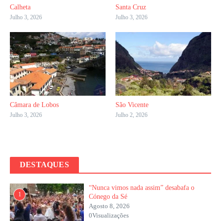
Calheta
Santa Cruz
Julho 3, 2026
Julho 3, 2026
Câmara de Lobos
São Vicente
Julho 3, 2026
Julho 2, 2026
DESTAQUES
“Nunca vimos nada assim” desabafa o
1
Cónego da Sé
Agosto 8, 2026
0Visualizações